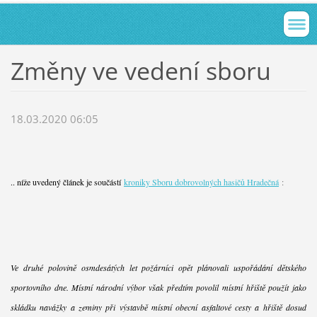
Změny ve vedení sboru
18.03.2020 06:05
.. níže uvedený článek je součástí
kroniky Sboru dobrovolných hasičů Hradečná
:
Ve druhé polovině osmdesátých let požárníci opět plánovali uspořádání dětského
sportovního dne. Místní národní výbor však předtím povolil místní hřiště použít jako
skládku navážky a zeminy při výstavbě místní obecní asfaltové cesty a hřiště dosud