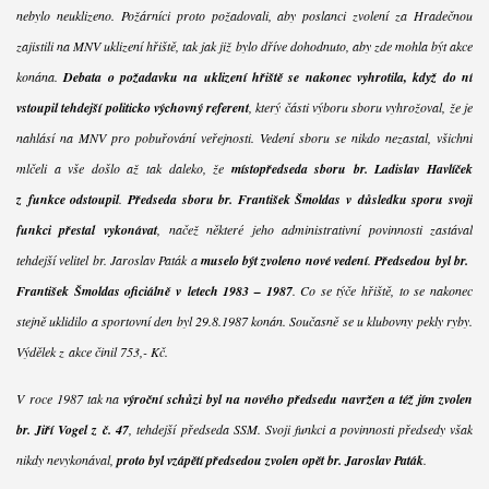
nebylo neuklizeno. Požárníci proto požadovali, aby poslanci zvolení za Hradečnou
zajistili na MNV uklizení hřiště, tak jak již bylo dříve dohodnuto, aby zde mohla být akce
konána.
Debata o požadavku na uklizení hřiště se nakonec vyhrotila, když do ní
vstoupil tehdejší politicko výchovný referent
, který části výboru sboru vyhrožoval, že je
nahlásí na MNV pro pobuřování veřejnosti. Vedení sboru se nikdo nezastal, všichni
mlčeli a vše došlo až tak daleko, že
místopředseda sboru br. Ladislav Havlíček
z funkce odstoupil
.
Předseda sboru br. František Šmoldas v důsledku sporu svoji
funkci přestal vykonávat
, načež některé jeho administrativní povinnosti zastával
tehdejší velitel br. Jaroslav Paták a
muselo být zvoleno nové vedení
.
Předsedou byl br.
František Šmoldas oficiálně v letech 1983 – 1987
. Co se týče hřiště, to se nakonec
stejně uklidilo a sportovní den byl 29.8.1987 konán. Současně se u klubovny pekly ryby.
Výdělek z akce činil 753,- Kč.
V roce 1987 tak na
výroční schůzi byl na nového předsedu navržen a též jím zvolen
br. Jiří Vogel z č. 47
, tehdejší předseda SSM. Svoji funkci a povinnosti předsedy však
nikdy nevykonával,
proto byl vzápětí předsedou zvolen opět br. Jaroslav Paták
.