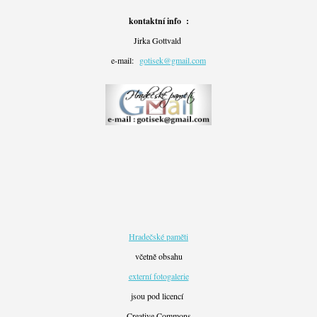
kontaktní info :
Jirka Gottvald
e-mail:
gotisek@gmail.com
Hradečské paměti
včetně obsahu
externí fotogalerie
jsou pod licencí
Creative Commons