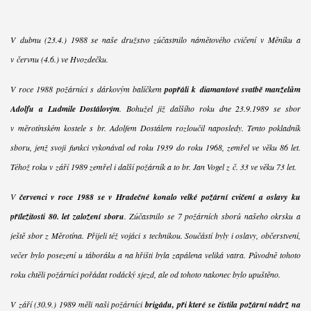
V dubnu (23.4.) 1988 se naše družstvo zúčastnilo námětového cvičení v Měníku a
v červnu (4.6.) ve Hvozdečku.
V roce 1988 požárníci s dárkovým balíčkem
popřáli k diamantové svatbě manželům
Adolfu a Ludmile Dostálovým
. Bohužel již dalšího roku dne 23.9.1989 se sbor
v měrotínském kostele s br. Adolfem Dostálem rozloučil naposledy. Tento pokladník
sboru, jenž svoji funkci vykonával od roku 1939 do roku 1968, zemřel ve věku 86 let.
Téhož roku v září 1989 zemřel i další požárník a to br. Jan Vogel z č. 33 ve věku 73 let.
V
červenci v roce 1988 se v Hradečné konalo velké požární cvičení a oslavy ku
příležitosti 80. let založení sboru
. Zúčastnilo se 7 požárních sborů našeho okrsku a
ještě sbor z Měrotína. Přijeli též vojáci s technikou. Součástí byly i oslavy, občerstvení,
večer bylo posezení u táboráku a na hřišti byla zapálena veliká vatra. Původně tohoto
roku chtěli požárníci pořádat rodácký sjezd, ale od tohoto nakonec bylo upuštěno.
V září (30.9.) 1989 měli naši požárníci
brigádu, při které se čistila požární nádrž na