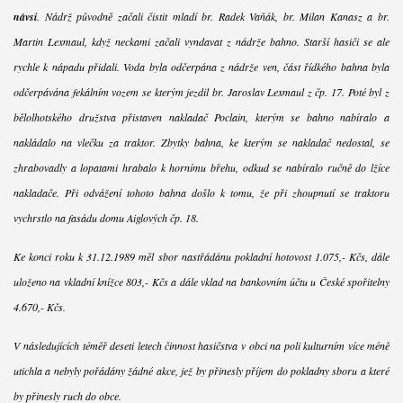
návsi
. Nádrž původně začali čistit mladí br. Radek Vaňák, br. Milan Kanasz a br.
Martin Lexmaul, když neckami začali vyndavat z nádrže bahno. Starší hasiči se ale
rychle k nápadu přidali. Voda byla odčerpána z nádrže ven, část řídkého bahna byla
odčerpávána fekálním vozem se kterým jezdil br. Jaroslav Lexmaul z čp. 17. Poté byl z
bělolhotského družstva přistaven nakladač Poclain, kterým se bahno nabíralo a
nakládalo na vlečku za traktor. Zbytky bahna, ke kterým se nakladač nedostal, se
zhrabovadly a lopatami hrabalo k hornímu břehu, odkud se nabíralo ručně do lžíce
nakladače. Při odvážení tohoto bahna došlo k tomu, že při zhoupnutí se traktoru
vychrstlo na fasádu domu Aiglových čp. 18.
Ke konci roku k 31.12.1989 měl sbor nastřádánu pokladní hotovost 1.075,- Kčs, dále
uloženo na vkladní knížce 803,- Kčs a dále vklad na bankovním účtu u České spořitelny
4.670,- Kčs.
V následujících téměř deseti letech činnost hasičstva v obci na poli kulturním více méně
utichla a nebyly pořádány žádné akce, jež by přinesly příjem do pokladny sboru a které
by přinesly ruch do obce.