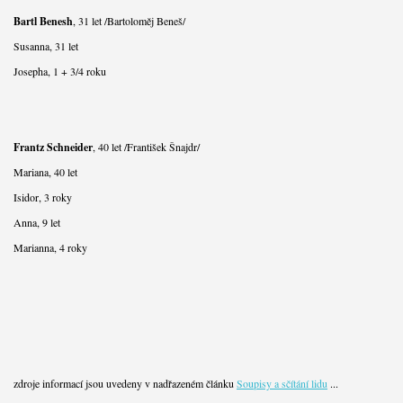
Bartl Benesh
, 31 let /Bartoloměj Beneš/
Susanna, 31 let
Josepha, 1 + 3/4 roku
Frantz Schneider
, 40 let /František Šnajdr/
Mariana, 40 let
Isidor, 3 roky
Anna, 9 let
Marianna, 4 roky
zdroje informací jsou uvedeny v nadřazeném článku
Soupisy a sčítání lidu
...