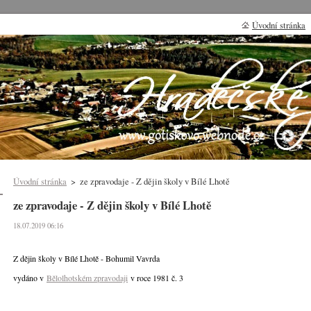
Úvodní stránka
Úvodní stránka
>
ze zpravodaje - Z dějin školy v Bílé Lhotě
ze zpravodaje - Z dějin školy v Bílé Lhotě
18.07.2019 06:16
Z dějin školy v Bílé Lhotě - Bohumil Vavrda
vydáno v
Bělolhotském zpravodaji
v roce 1981 č. 3