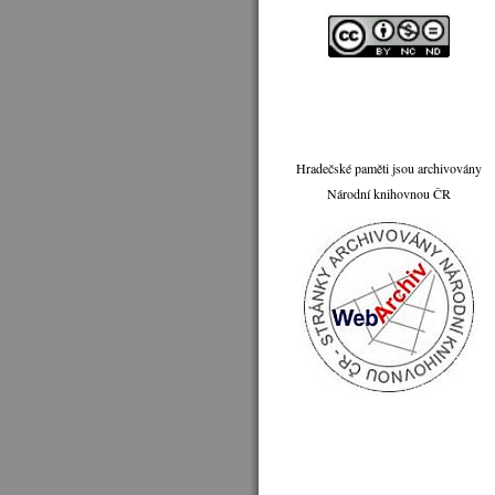
Hradečské paměti jsou archivovány
Národní knihovnou ČR