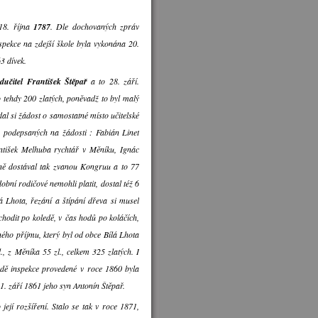
18. října
1787
. Dle dochovaných zpráv
inspekce na zdejší škole byla vykonána 20.
3 dívek.
dučitel František Štěpař
a to 28. září.
 tehdy 200 zlatých, poněvadž to byl malý
dal si žádost o samostatné místo učitelské
a podepsaných na žádosti : Fabián Linet
ntišek Melhuba rychtář v Měníku, Ignác
čně dostával tak zvanou Kongruu a to 77
obní rodičové nemohli platit, dostal též 6
 Lhota, řezání a štípání dřeva si musel
chodit po koledě, v čas hodů po koláčích,
lného příjmu, který byl od obce Bílá Lhota
., z Měníka 55 zl., celkem 325 zlatých. I
ladě inspekce provedené v roce 1860 byla
 1. září 1861 jeho syn Antonín Štěpař.
ejí rozšíření. Stalo se tak v roce 1871,