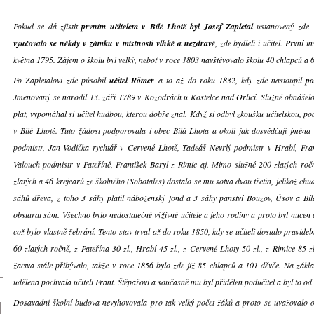
Pokud se dá zjistit
prvním učitelem v Bílé Lhotě byl Josef Zapletal
ustanovený zde 
vyučovalo se někdy v zámku v místnosti vlhké a nezdravé
, zde bydleli i učitel. První 
května 1795. Zájem o školu byl velký, neboť v roce 1803 navštěvovalo školu 40 chlapců a 6
Po Zapletalovi zde působil
učitel Römer
a to až do roku 1832, kdy zde nastoupil
po
Jmenovaný se narodil 13. září 1789 v Kozodrách u Kostelce nad Orlicí. Služné obnášelo
plat, vypomáhal si učitel hudbou, kterou dobře znal. Když si odbyl zkoušku učitelskou, po
v Bílé Lhotě. Tuto žádost podporovala i obec Bílá Lhota a okolí jak dosvědčují jmén
podmistr, Jan Vodička rychtář v Červené Lhotě, Tadeáš Nevrlý podmistr v Hrabí, Fra
Valouch podmistr v Pateříně, František Baryl z Řimic aj. Mimo služné 200 zlatých ro
zlatých a 46 krejcarů ze školného (Sobotales) dostalo se mu sotva dvou třetin, jelikož chud
sáhů dřeva, z toho 3 sáhy platil náboženský fond a 3 sáhy panství Bouzov, Úsov a Bílá
obstarat sám. Všechno bylo nedostatečné výživné učitele a jeho rodiny a proto byl nucen 
což bylo vlastně žebrání. Tento stav trval až do roku 1850, kdy se učiteli dostalo pravide
60 zlatých ročně, z Pateřína 30 zl., Hrabí 45 zl., z Červené Lhoty 50 zl., z Řimice 85 zl
žactva stále přibývalo, takže v roce 1856 bylo zde již 85 chlapců a 101 děvče. Na zák
udělena pochvala učiteli Frant. Štěpařovi a současně mu byl přidělen podučitel a byl to od
Dosavadní školní budova nevyhovovala pro tak velký počet žáků a proto se uvažovalo o j