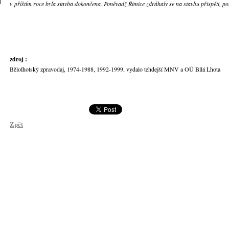
v příštím roce byla stavba dokončena. Poněvadž Řimice zdráhaly se na stavbu přispěti, po
zdroj :
Bělolhotský zpravodaj, 1974-1988, 1992-1999, vydalo tehdejší MNV a OÚ Bílá Lhota
Zpět