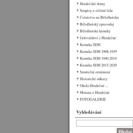
Hradečské domy
Soupisy a sčítání lidu
Četnictvo na Bělolhotsku
Bělolhotský zpravodaj
Bělolhotské kroniky
Gottvaldovi z Hradečné
Kronika SDH
Kronika SDH 1908-1939
Kronika SDH 1940-2014
Kronika SDH 2015-2020
Smuteční oznámení
Historické odkazy
Okolo Hradečné ...
Morana z Hradečné
FOTOGALERIE
Vyhledávání