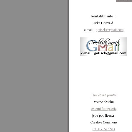
kontaktní info :
Jirka Gottvald
e-mail:
gotisek@gmail.com
Hradečské paměti
včetně obsahu
externí fotogalerie
jsou pod licencí
Creative Commons
CC BY NC ND