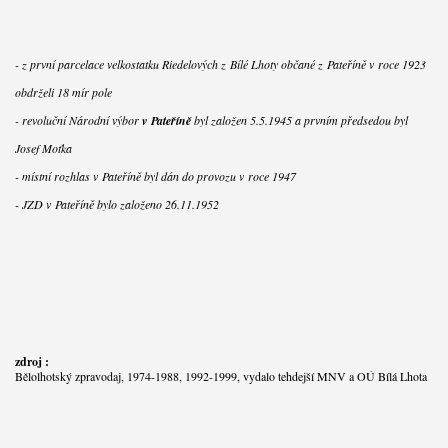
- z první parcelace velkostatku Riedelových z Bílé Lhoty občané z Pateříně v roce 1923
obdrželi 18 mír pole
- revoluční Národní výbor
v Pateříně
byl založen 5.5.1945 a prvním předsedou byl
Josef Moťka
- místní rozhlas v Pateříně byl dán do provozu v roce 1947
- JZD v Pateříně bylo založeno 26.11.1952
zdroj :
Bělolhotský zpravodaj, 1974-1988, 1992-1999, vydalo tehdejší MNV a OÚ Bílá Lhota