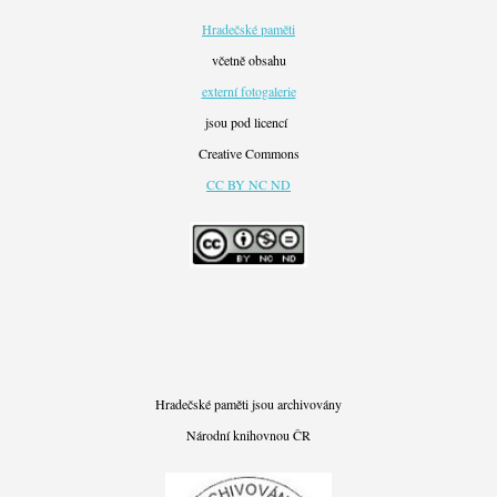
Hradečské paměti
včetně obsahu
externí fotogalerie
jsou pod licencí
Creative Commons
CC BY NC ND
Hradečské paměti jsou archivovány
Národní knihovnou ČR