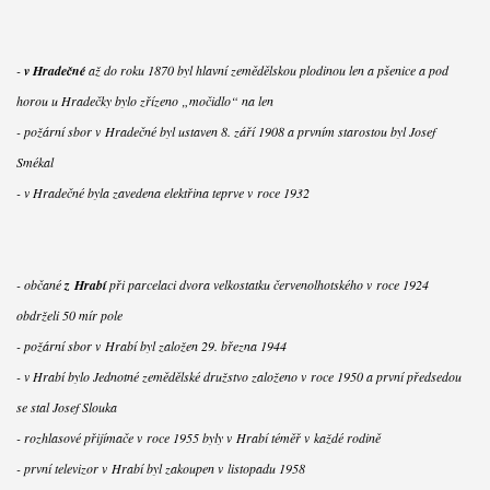
-
v Hradečné
až do roku 1870 byl hlavní zemědělskou plodinou len a pšenice a pod
horou u Hradečky bylo zřízeno „močidlo“ na len
- požární sbor v Hradečné byl ustaven 8. září 1908 a prvním starostou byl Josef
Smékal
- v Hradečné byla zavedena elektřina teprve v roce 1932
- občané
z Hrabí
při parcelaci dvora velkostatku červenolhotského v roce 1924
obdrželi 50 mír pole
- požární sbor v Hrabí byl založen 29. března 1944
- v Hrabí bylo Jednotné zemědělské družstvo založeno v roce 1950 a první předsedou
se stal Josef Slouka
- rozhlasové přijímače v roce 1955 byly v Hrabí téměř v každé rodině
- první televizor v Hrabí byl zakoupen v listopadu 1958