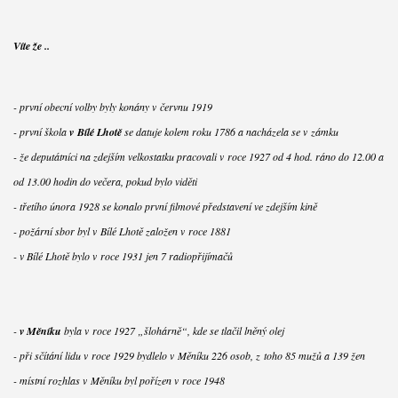
Víte že ..
- první obecní volby byly konány v červnu 1919
- první škola
v Bílé Lhotě
se datuje kolem roku 1786 a nacházela se v zámku
- že deputátníci na zdejším velkostatku pracovali v roce 1927 od 4 hod. ráno do 12.00 a
od 13.00 hodin do večera, pokud bylo viděti
- třetího února 1928 se konalo první filmové představení ve zdejším kině
- požární sbor byl v Bílé Lhotě založen v roce 1881
- v Bílé Lhotě bylo v roce 1931 jen 7 radiopřijímačů
-
v Měníku
byla v roce 1927 „šlohárně“, kde se tlačil lněný olej
- při sčítání lidu v roce 1929 bydlelo v Měníku 226 osob, z toho 85 mužů a 139 žen
- místní rozhlas v Měníku byl pořízen v roce 1948